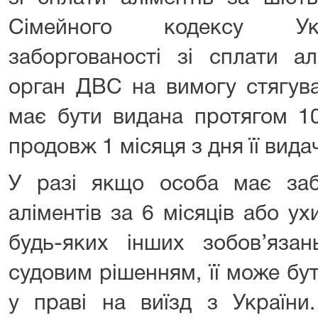
Сімейного кодексу Укр
заборгованості зі сплати ал
орган ДВС на вимогу стягува
має бути видана протягом 10
продовж 1 місяця з дня її видач
У разі якщо особа має забо
аліментів за 6 місяців або у
будь-яких інших зобов’язан
судовим рішенням, її може б
у праві на виїзд з України