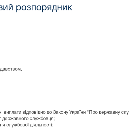
овий розпорядник
одавством,
йні виплати відповідно до Закону України "Про державну слу
нг державного службовця;
ня службової діяльності;