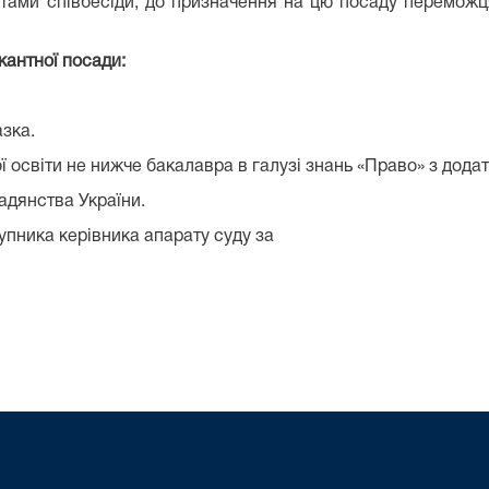
тами співбесіди, до призначення на цю посаду переможця
кантної посади:
зка.
 освіти не нижче бакалавра в галузі знань «Право» з дода
адянства України.
упника керівника апарату суду за