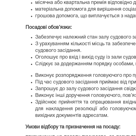
місячна або квартальна премія відповідно 
матеріальна допомога для вирішення соціа
грошова допомога, що виплачується з надан
Посадові обов’язки:
Забезпечує належний стан залу судового за
З урахуванням кількості місць та забезпече
судового засідання.
Оголошує про вхід і вихід суду із зали судо
Слідкує за додержанням порядку особами, п
Виконує розпорядження головуючого про пр
Під час судового засідання приймає від при
Запрошує до залу судового засідання свідк
Виконує інші доручення головуючого, пов’яз
Здійснює прийняття та опрацювання вхідни
для накладення резолюції або головуючом
вихідних документів адресатам.
Умови відбору та призначення на посаду: