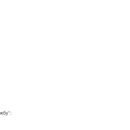
жбу":