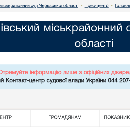
міськрайонний суд Черкаської області
Прес-центр
Головн
•
•
івський міськрайонний 
області
Отримуйте інформацію лише з офіційних джере
й Контакт-центр судової влади України 044 207
ЕНТР
ГРОМАДЯНАМ
ПОКАЗНИК