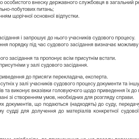
до особистого внеску державного службовця в загальний р
льно-побутових питань;
ням щорічної основної відпустки.
сідання і запрошує до нього учасників судового процесу.
ння порядку під час судового засідання визначає можливу кі
вого засідання та пропонує всім присутнім встати.
рисутніми у залі судового засідання.
иведення до присяги перекладача, експерта.
сутніх у залі учасників судового процесу документи та іншу
ів та виконує вказівки головуючого щодо приведення їх до 
ані зі створенням умов, необхідних для розгляду справи.
х документів, що подаються (надходять) до суду, передачу
у судді для долучення до матеріалів конкретної судово