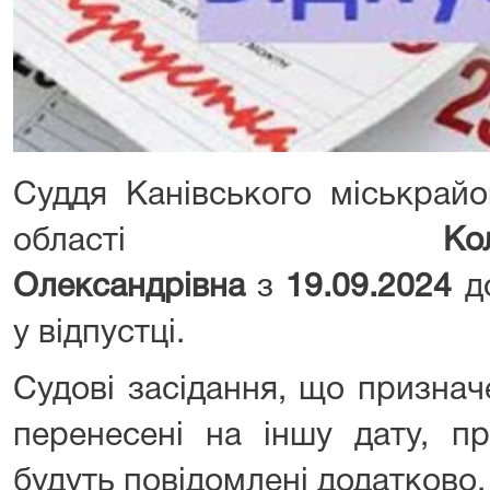
Суддя Канівського міськрайо
області
К
Олександрівна
з
19.09.2024
д
у відпустці.
Судові засідання, що признач
перенесені на іншу дату, п
будуть повідомлені додатково.