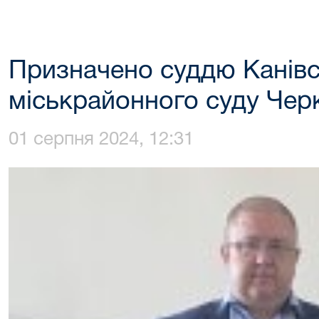
Призначено суддю Канів
міськрайонного суду Черк
01 серпня 2024, 12:31