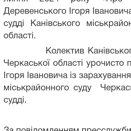
Деревенського Ігоря Іванович
судді Канівського міськрайо
області.
Колектив Канівського м
Черкаської області урочисто 
Ігоря Івановича із зарахуванн
міськрайонного суду Черкась
судді.
За повідомленням пресслужби