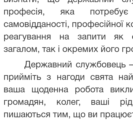
професія, яка потребує
самовідданості, професійної к
реагування на запити як с
загалом, так і окремих його г
Державний службовець – ц
прийміть з нагоди свята най
ваша щоденна робота викли
громадян, колег, ваші рі
пишаються тим, що ви працюєт