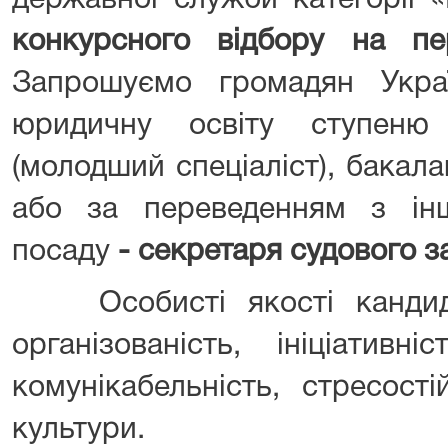
державної служби категорії «
конкурсного відбору на пе
Запрошуємо громадян Укра
юридичну освіту ступеню
(молодший спеціаліст), бакалав
або за переведенням з ін
посаду
- секретаря судового з
Особисті якості кандидаті
організованість, ініціативні
комунікабельність, стресості
культури.