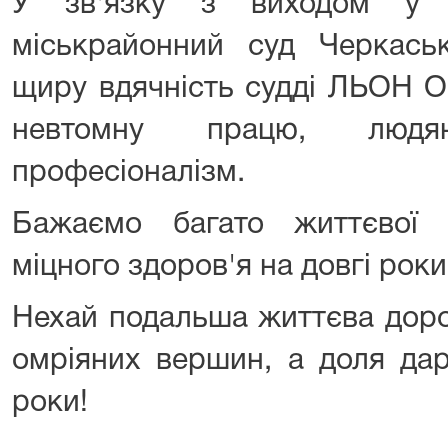
У зв'язку з виходом у в
міськрайонний суд Черкаськ
щиру вдячність судді ЛЬОН 
невтомну працю, людя
професіоналізм.
Бажаємо багато життєвої ен
міцного здоров'я на довгі роки
Нехай подальша життєва доро
омріяних вершин, а доля дар
роки!