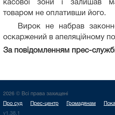
касової зони і залишав м
товаром не оплативши його.
Вирок не набрав законно
оскаржений в апеляційному по
За повідомленням прес-служб
2026 © Всі права захищені
Про суд
Прес-центр
Громадянам
Пока
v1.38.1