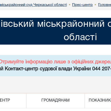
міськрайонний суд Черкаської області
Прес-центр
Головн
•
•
івський міськрайонний 
області
Отримуйте інформацію лише з офіційних джере
й Контакт-центр судової влади України 044 207
ЕНТР
ГРОМАДЯНАМ
ПОКАЗНИК