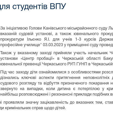
для студентів ВПУ
За ініціативою Голови Канівського міськрайонного суду Л
вказаній судовій установі, а також ювенального проку
прокуратури Ільєнко Я.І. для учнів 1-3 курсів Держ
професійне училище" 03.03.2023 у приміщенні суду провед
Також у вказаному заході прийняли участь начальник 
установи «Центр пробації» в Черкаській області Бак
ювенальної превенції Черкаського РУП ГУНП в Черкаській
Під час заходу діти ознайомилися з особливостями розсл
дізнались ключові аспекти притягнення неповнолітніх д
судового розгляду та відбуття призначеного покарання не
звернуто на випадки, коли дитина є потерпілою у кри
найбільш розповсюджені і резонансні приклади подібних в
чні проявляли значну зацікавленість до вказаних тем, ст
ди кримінальних справ щодо дітей.