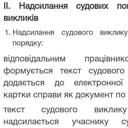
ІІ. Надсилання судових пов
викликів
Надсилання судового виклик
порядку:
відповідальним працівн
формується текст судовог
додається до електронної о
картки справи як документ по 
текст судового викли
надсилається учаснику с