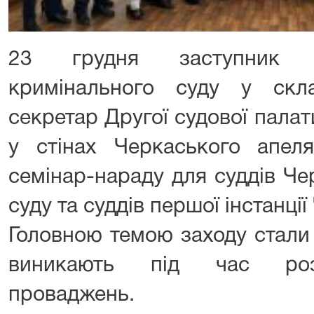
23 грудня заступник г
кримінального суду у скл
секретар Другої судової пала
у стінах Черкаського апеля
семінар-нараду для суддів Че
суду та суддів першої інстанції
Головною темою заходу стали 
виникають під час розг
проваджень.