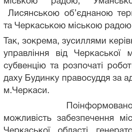
міською радою, Уманськ
Лисянською об’єднаною тер
та Черкаською міською радою
Так, зокрема, зусиллями кері
управління від Черкаської 
субвенцію та розпочаті робо
даху Будинку правосуддя за ад
м.Черкаси.
Поінформовано учасн
можливість забезпечення міс
Черкаської області генер