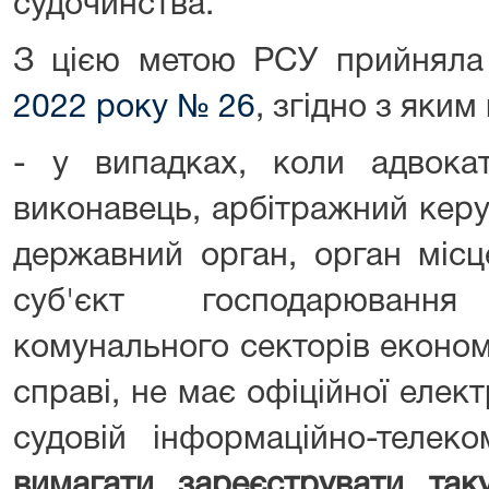
судочинства.
З цією метою РСУ прийнял
2022 року № 26
, згідно з яким
- у випадках, коли адвокат
виконавець, арбітражний керу
державний орган, орган місц
суб'єкт господарюванн
комунального секторів економ
справі, не має офіційної елек
судовій інформаційно-телеко
вимагати зареєструвати так