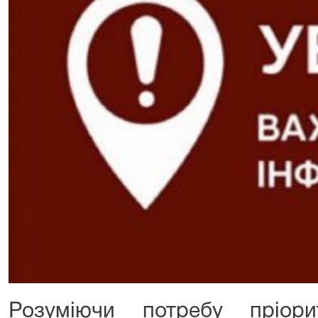
Розуміючи потребу пріори