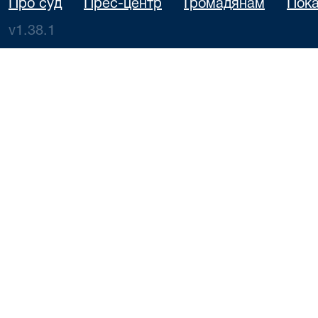
Про суд
Прес-центр
Громадянам
Пока
v1.38.1