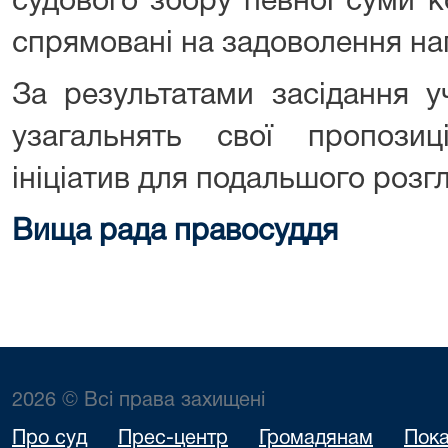
судового збору певної суми к
спрямовані на задоволення на
За результатами засідання у
узагальнять свої пропози
ініціатив для подальшого розгл
Вища рада правосуддя
2026 © Всі права захищені
Про суд
Прес-центр
Громадянам
Пока