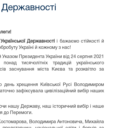
ї Державності
олеги!
Української Державності
і бажаємо стійкості й
обробуту Україні й кожному з нас!
 Указом Президента України від 24 серпня 2021
ад тисячолітніх традицій українського
сів заснування міста Києва та розквітло за
о день хрещення Київської Русі Володимиром
аточно зафіксувала цивілізаційний вибір наших
ючи нашу Державу, наш історичний вибір і наше
ся до Перемоги.
 Костомарова, Володимира Антоновича, Михайла