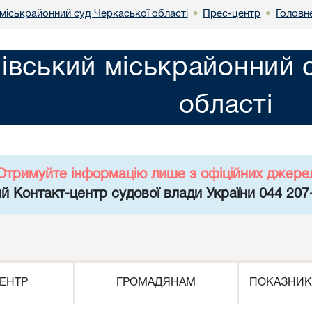
міськрайонний суд Черкаської області
Прес-центр
Головн
•
•
івський міськрайонний 
області
Отримуйте інформацію лише з офіційних джере
й Контакт-центр судової влади України 044 207
ЕНТР
ГРОМАДЯНАМ
ПОКАЗНИК