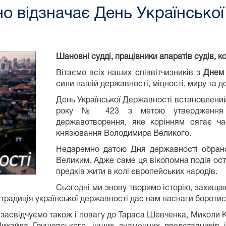
но відзначає День Українсько
Шановні судді, працівники апаратів судів, к
Вітаємо всіх наших співвітчизників з
Днем 
сили нашій державності, міцності, миру та д
День Української Державності встановлений
року № 423 з метою утвердження пон
державотворення, яке корінням сягає ча
князювання Володимира Великого.
Недаремно датою Дня державності обран
Великим. Адже саме ця вікопомна подія ост
предків жити в колі європейських народів.
Сьогодні ми знову творимо історію, захища
я традиція української державності дає нам наснаги бороти
и засвідчуємо також і повагу до Тараса Шевченка, Миколи