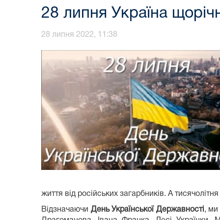
28 липня Україна щоріч
28 липня 2022, 11:38
життя від російських загарбників. А тисячолітн
Відзначаючи
День Української Державності
, м