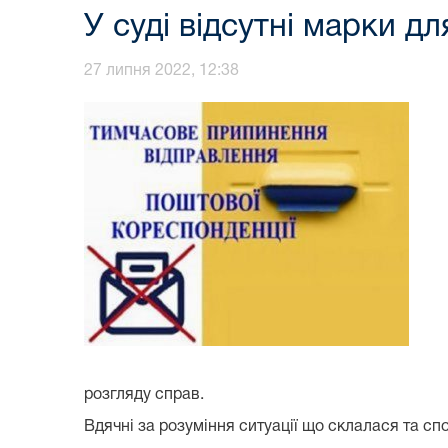
У суді відсутні марки д
27 липня 2022, 12:38
розгляду справ.
Вдячні за розуміння ситуації що склалася та с