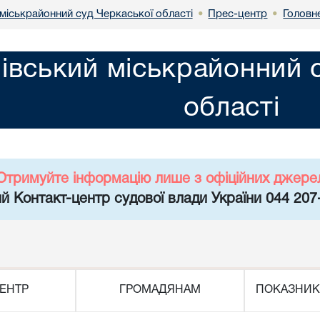
міськрайонний суд Черкаської області
Прес-центр
Головн
•
•
івський міськрайонний 
області
Отримуйте інформацію лише з офіційних джере
й Контакт-центр судової влади України 044 207
ЕНТР
ГРОМАДЯНАМ
ПОКАЗНИК