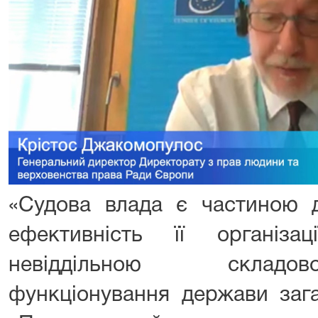
«Судова влада є частиною д
ефективність її організа
невіддільною складо
функціонування держави заг