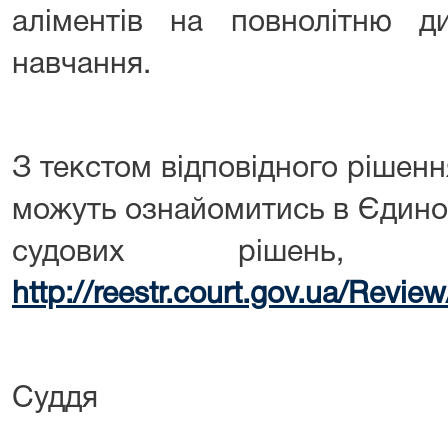
аліментів на повнолітню д
навчання.
З текстом відповідного рішен
можуть ознайомитись в Єдино
судових рішень, з
http://reestr.court.gov.ua/Revi
Суддя Г.С. С