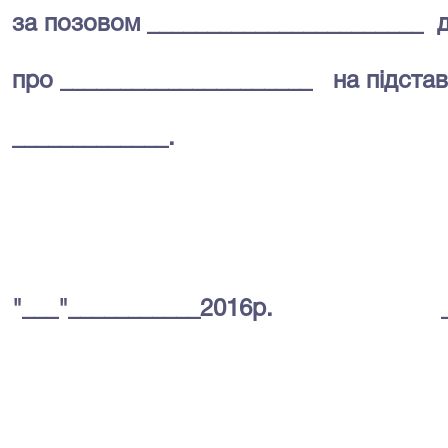
за позовом _______________________
про _____________________
на підстав
_____________.
"___"___________2016р.