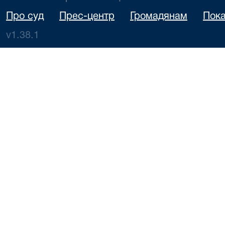
Про суд
Прес-центр
Громадянам
Пока
v1.38.1