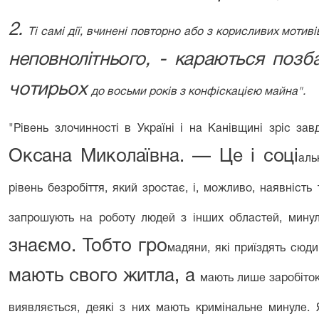
2.
Ті самі дії, вчинені повторно або з ко­
рисливих мотивів
неповнолітнього, - караються
позб
чотирьох
до восьми років з конфіскацією майна".
"
Рівень злочинності в Україні і на Канів
щині зріс за
Оксана Миколаївна. — Це і соці­
аль
рівень безробіття, який зростає, і, можливо, наявність 
запрошують на ро­боту людей з інших областей, мин
знаємо. Тобто гро­
мадяни, які приїздять сюди
мають свого житла, а
мають лише заробіток, 
виявляється, деякі з них мають кримінальне минуле. 