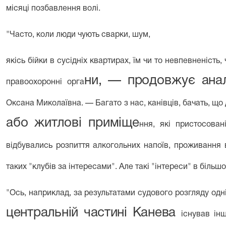
місяці позбавлення волі.
"
Часто, коли люди чують сварки, шум,
якісь бійки в сусідніх квартирах, їм чи то невпевненість
ни, — продовжує ана
правоохоронні орга­
Оксана Миколаївна. — Багато з нас, канівців, бачать, що
або житлові приміще­
ння, які пристосован
відбувались розпиття алкогольних напоїв, проживання 
таких "клубів за інтересами". Але такі "інтереси" в більш
"
Ось, наприклад, за результатами судо­
вого розгляду одні
центральній частині Канева
існував ін