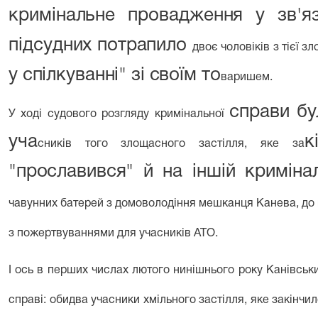
кримінальне провадження у зв'я
підсудних потрапило
двоє чоловіків з тієї з
у спілкуванні" зі своїм то­
варишем.
справи бу
У ході судового розгляду кримінальної
уча­
к
сників того злощасного застілля, яке за­
"прославився"
й на іншій криміна
чавунних батерей з домоволоді­ння мешканця Канева, до в
з пожерт­вуваннями для учасників АТО.
І ось в перших числах лютого нинішньо­
го року Канівськ
справі: обидва учас­ники хмільного застілля, яке закінчи