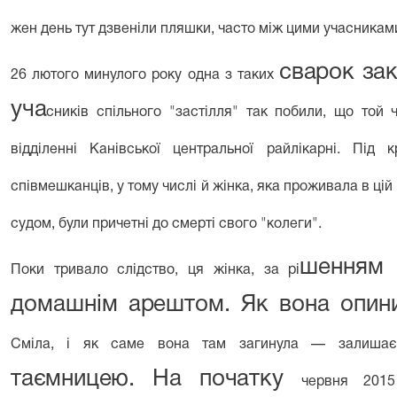
жен день тут дзвеніли пляшки, часто між цими учасникам
сварок зак
26
лютого минулого року одна з таких
уча­
сників спільного "застілля" так побили, що той 
відділенні Канівської цент­ральної райлікарні. Під 
співмешканців, у тому числі й жінка, яка проживала в цій 
судом, були причетні до смерті свого "колеги".
шенням 
Поки тривало слідство, ця жінка, за рі­
дома­шнім арештом. Як вона опини
Сміла, і як саме вона там загинула — залиш
таємницею. На початку
червня 2015