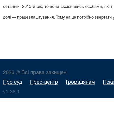
останній, 2015-й рік, то вони скоюва­лись особами, які
долі — працевла­штування. Тому на це потрібно звертати ув
2026 © Всі права захищені
Про суд
Прес-центр
Громадянам
Пока
v1.38.1