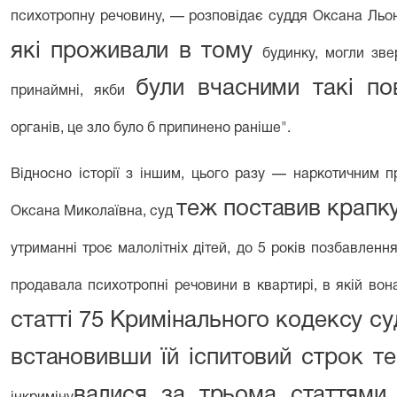
психотропну речовину, — розповідає суддя Оксана Льон
які проживали в тому
будинку, могли зве
були вчасними такі по
принаймні, якби
органів, це зло було б при­пинено раніше".
Відносно історії з іншим, цього разу — наркотичним п
теж поставив крапку
Оксана Миколаївна, суд
утриманні троє малолітніх дітей, до 5 років позбавлення 
продавала психотропні речовини в квартирі, в якій вона
статті 75 Кримінального кодексу с
встановивши їй іспитовий строк 
валися за трьома статтями