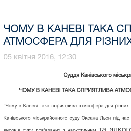
ЧОМУ В КАНЕВІ ТАКА С
АТМОСФЕРА ДЛЯ РІЗНИХ
05 квітня 2016, 12:30
Суддя Канівського міськр
ЧОМУ В КАНЕВІ ТАКА СПРИЯТЛИВА
АТМОС
"
Чому в Каневі така сприятлива атмос­фера для різних
Канівського міськрайонного суду Оксана Льон під час
та алког
вироків суду, пов'язаних з наркотичним