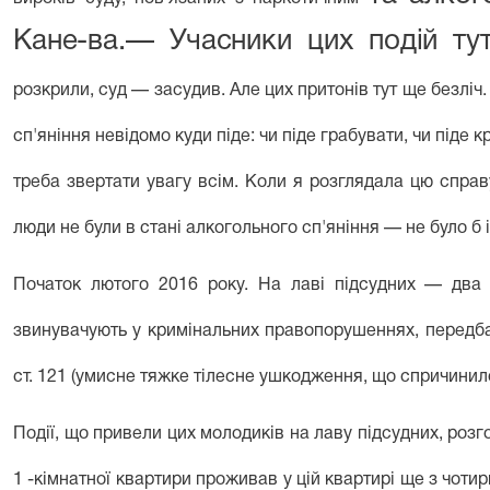
Кане-ва.— Учасники цих подій ту
розкрили, суд — засудив. Але цих притонів тут ще безліч.
сп'яніння невідомо куди піде: чи пі­де грабувати, чи піде к
треба зве­ртати увагу всім. Коли я розглядала цю справ
люди не були в стані алкоголь­ного сп'яніння — не було б і 
Початок лютого 2016 року. На лаві під­судних — два 
звинувачують у кримі­нальних правопорушеннях, передбаче­
ст. 121 (умисне тяжке тілесне ушкоджен­ня, що спричинил
Події, що привели цих молодиків на ла­
ву підсудних, розг
1 -кімнатної кварти­ри проживав у цій квартирі ще з чоти