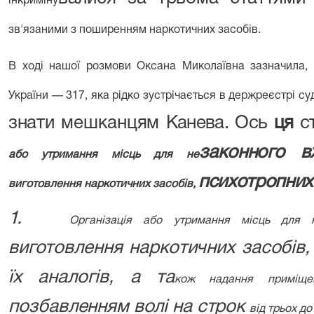
інкриміну­
зв'язаними з поширен­ням наркотичних засобів.
В ході нашої розмови Оксана Миколаїв­
на зазначила, 
України — 317, яка рідко зустрічається в держреєстрі с
знати мешканцям
Канева. Ось
ця
с
законного в
або утримання місць для не­
психотропних 
виготовлення наркотичних засобів,
1.
Організація або утримання місць для
виготовлення наркотичних засобів,
їх аналогів, а та­
кож надання примі
позбавленням волі на строк
від трьох до