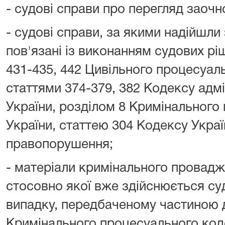
- судові справи про перегляд заочн
- судові справи, за якими надійшли 
пов'язані із виконанням судових рі
431-435, 442 Цивільного процесуал
статтями 374-379, 382 Кодексу адм
України, розділом 8 Кримінального
України, статтею 304 Кодексу Украї
правопорушення;
- матеріали кримінального провад
стосовно якої вже здійснюється су
випадку, передбаченому частиною д
Кримінального процесуального код