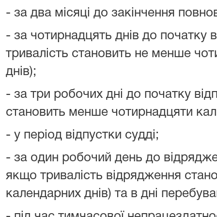
- за два місяці до закінчення повно
- за чотирнадцять днів до початку в
тривалість становить не менше чо
днів);
- за три робочих дні до початку відп
становить менше чотирнадцяти кал
- у період відпустки судді;
- за один робочий день до відряджен
якщо тривалість відрядження стан
календарних днів) та в дні перебува
- під час тимчасової непрацездатнос