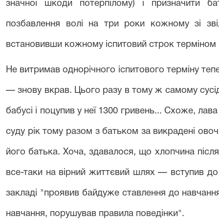
значної шкоди потерпілому) і призначити ба
позбавлення волі на три роки кожному зі зві
встановивши кожному іспитовий строк терміном н
Не витримав однорічного іспитового терміну теп
— знову вкрав. Цього разу в тому ж самому сусідн
бабусі і поцупив у неї 1300 гривень... Схоже, лава
суду рік тому разом з батьком за викрадені овочі
його батька. Хоча, здавалося, що хлопчина післ
все-таки на вірний життєвий шлях — вступив до
закладі "проявив байдуже ставлення до навчання
навчання, порушував правила поведінки".