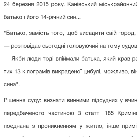
24 березня 2015 року. Канівський міськрайонни
батько і його 14-річний син...
"Батько, замість того, щоб висадити свій город,
— розповідає сьогодні головуючий на тому судово
— Якби люди тоді впіймали батька, який крав ра
тих 13 кілограмів викраденої цибулі, можливо, ві
сина".
Рішення суду: визнати винними підсудних у вчи
передбаченого частиною 3 статті 185 Криміна
поєднана з проникненням у житло, інше прим