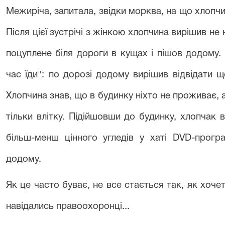
Межиріча, запитала, звідки морква, на що хлопчи
Після цієї зустрічі з жінкою хлопчина вирішив не
поцуплене біля дороги в кущах і пішов додому. 
час їди": по дорозі додому вирішив відвідати 
Хлопчина знав, що в будинку ніхто не проживає,
тільки влітку. Підійшовши до будинку, хлопчак ви
більш-менш цінного угледів у хаті DVD-прогр
додому.
Як це часто буває, не все стається так, як хочет
навідались правоохоронці...