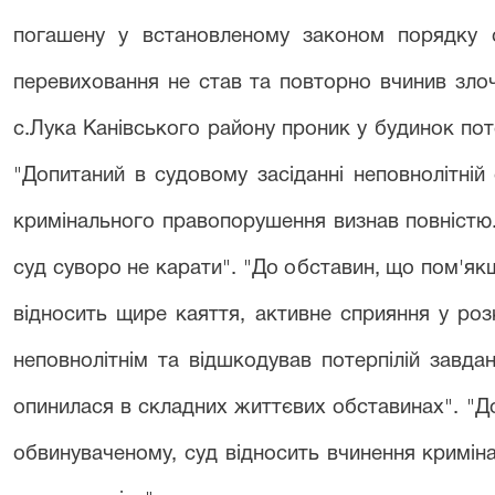
погашену у встановленому законом порядку с
перевиховання не став та повторно вчинив злоч
с.Лука Канівського району проник у будинок потер
"Допитаний в судовому засіданні неповнолітній
кримінального правопорушення визнав повністю
суд суворо не карати". "До обставин, що пом'я
відносить щире каяття, активне сприяння у роз
неповнолітнім та відшкодував потерпілій завда
опинилася в складних життєвих обставинах". "
обвинуваченому, суд відносить вчинення кримі