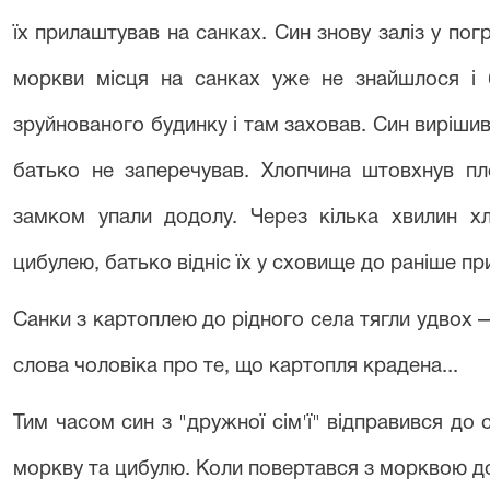
їх прилаштував на санках. Син знову заліз у погр
моркви місця на санках уже не знайшлося і б
зруйнованого будинку і там заховав. Син вирішив
батько не заперечував. Хлопчина штовхнув пле
замком упали додолу. Через кілька хвилин хл
цибулею, батько відніс їх у сховище до раніше п
Санки з картоплею до рідного села тягли удвох 
слова чоловіка про те, що картопля крадена...
Тим часом син з "дружної сім'ї" відправився до
моркву та цибулю. Коли повертався з морквою д