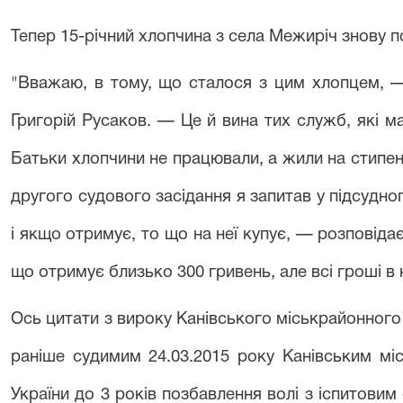
Тепер 15-річний хлопчина з села Межиріч знову по
"Вважаю, в тому, що сталося з цим хлопцем, —
Григорій Русаков. — Це й вина тих служб, які ма
Батьки хлопчини не працювали, а жили на стипенд
другого судового засідання я запитав у підсудно
і якщо отримує, то що на неї купує, — розповідає
що отримує близько 300 гривень, але всі гроші в
Ось цитати з вироку Канівського міськрайонного с
раніше судимим 24.03.2015 року Канівським мі
України до 3 років позбавлення волі з іспитовим 