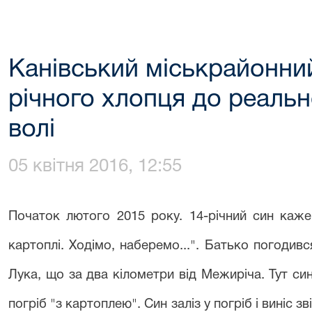
Канівський міськрайонний
річного хлопця до реаль
волі
05 квітня 2016, 12:55
Початок лютого 2015 року. 14-річний син каже
картоплі. Ходімо, наберемо...". Батько погодивс
Лука, що за два кілометри від Межиріча. Тут си
погріб "з картоплею". Син заліз у погріб і виніс 